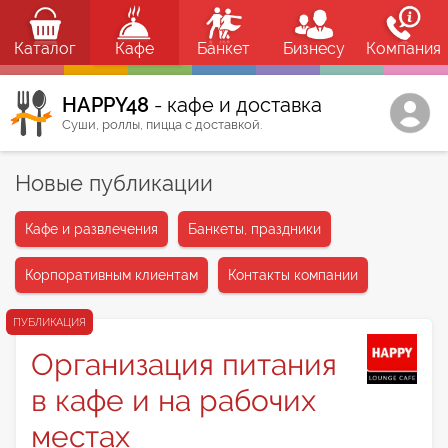
Каталог
Кафе
Банкет
Бизнесу
Компания
HAPPY48
- кафе и доставка
Суши, роллы, пицца с доставкой.
Новые публикации
Кафе и развлечения
Банкеты, праздники
Корпоративным клиентам
Контакты компании
ПУБЛИКАЦИЯ
Организация питания
в кафе и на рабочих
местах