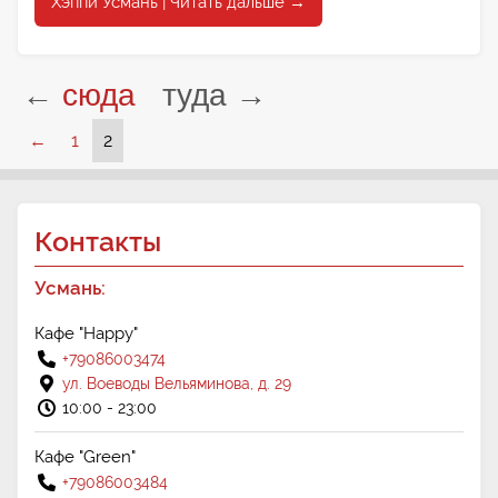
Хэппи Усмань | Читать дальше →
←
сюда
туда →
←
1
2
Контакты
Усмань:
Кафе "Happy"
+79086003474
ул. Воеводы Вельяминова, д. 29
10:00 - 23:00
Кафе "Green"
+79086003484