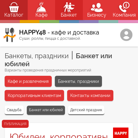
Каталог
Кафе
Банкет
Бизнесу
Компания
HAPPY48
- кафе и доставка
Суши, роллы, пицца с доставкой.
|
Банкеты, праздники
Банкет или
юбилей
Варианты проведения праздничных мероприятий
Кафе и развлечения
Банкеты, праздники
Корпоративным клиентам
Контакты компании
Свадьба
Банкет или юбилей
Детский праздник
ПУБЛИКАЦИЯ
Юбилеи, корпоративы,