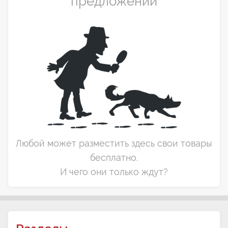
предложений
Любой может разместить здесь свои товары
бесплатно.
И чего они только ждут?