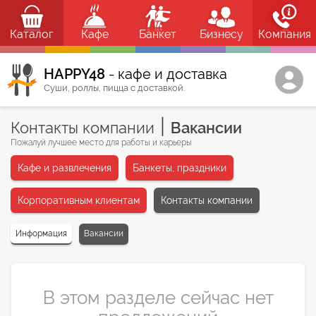
Каталог
Кафе
Банкет
Бизнесу
Компания
HAPPY48
- кафе и доставка
Суши, роллы, пицца с доставкой.
|
Контакты компании
Вакансии
Пожалуй лучшее место для работы и карьеры
Кафе и развлечения
Банкеты, праздники
Корпоративным клиентам
Контакты компании
Информация
Вакансии
В этом разделе сейчас нет