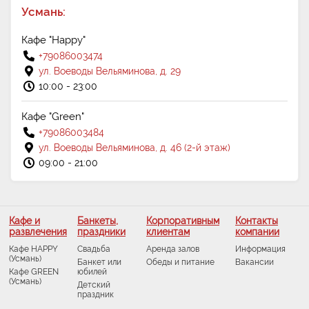
Усмань:
Кафе "Happy"
+79086003474
ул. Воеводы Вельяминова, д. 29
10:00 - 23:00
Кафе "Green"
+79086003484
ул. Воеводы Вельяминова, д. 46 (2-й этаж)
09:00 - 21:00
Кафе и
Банкеты,
Корпоративным
Контакты
развлечения
праздники
клиентам
компании
Кафе HAPPY
Свадьба
Аренда залов
Информация
(Усмань)
Банкет или
Обеды и питание
Вакансии
Кафе GREEN
юбилей
(Усмань)
Детский
праздник