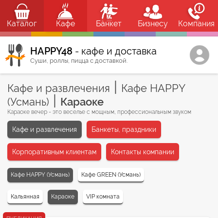
Каталог
Кафе
Банкет
Бизнесу
Компания
HAPPY48
- кафе и доставка
Суши, роллы, пицца с доставкой.
|
Кафе и развлечения
Кафе HAPPY
|
(Усмань)
Караоке
Караоке вечер - это веселье с мощным, профессиональным звуком
Кафе и развлечения
Банкеты, праздники
Корпоративным клиентам
Контакты компании
Кафе HAPPY (Усмань)
Кафе GREEN (Усмань)
Кальянная
Караоке
VIP комната