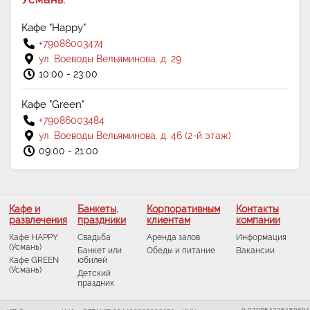
Кафе "Happy"
+79086003474
ул. Воеводы Вельяминова, д. 29
10:00 - 23:00
Кафе "Green"
+79086003484
ул. Воеводы Вельяминова, д. 46 (2-й этаж)
09:00 - 21:00
Кафе и
Банкеты,
Корпоративным
Контакты
развлечения
праздники
клиентам
компании
Кафе HAPPY
Свадьба
Аренда залов
Информация
(Усмань)
Банкет или
Обеды и питание
Вакансии
Кафе GREEN
юбилей
(Усмань)
Детский
праздник