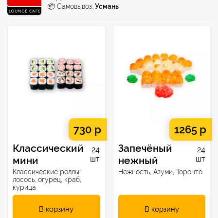
📦 Самовывоз:
Усмань
730 р
1265 р
Классический
Запечёный
24
24
мини
шт
нежный
шт
Классические роллы:
Нежность, Азуми, Торонто
лосось, огурец, краб,
курица
В корзину
В корзину