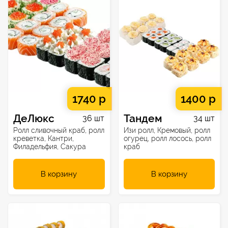
1740 р
1400 р
ДеЛюкс
Тандем
36 шт
34 шт
Ролл сливочный краб, ролл
Изи ролл, Кремовый, ролл
креветка, Кантри,
огурец, ролл лосось, ролл
Филадельфия, Сакура
краб
В корзину
В корзину