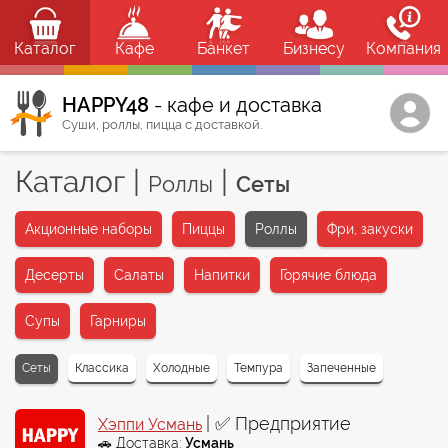
Каталог
Кафе
Банкет
Бизнесу
Компания
HAPPY48
- кафе и доставка
Суши, роллы, пицца с доставкой.
Каталог
|
|
Роллы
Сеты
Акционные наборы
Пиццы
Роллы
Фри, закуски
Десерты
Салаты
Напитки
Горячие блюда
Супы
Гарниры
Сеты
Классика
Холодные
Темпура
Запеченные
| ✅ Предприятие
Хэппи Усмань
🚗 Доставка:
Усмань