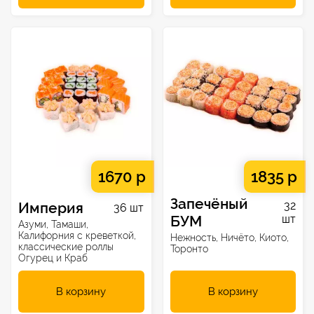
1670 р
1835 р
Запечёный
Империя
32
36 шт
БУМ
шт
Азуми, Тамаши,
Калифорния с креветкой,
Нежность, Ничёто, Киото,
классические роллы
Торонто
Огурец и Краб
В корзину
В корзину