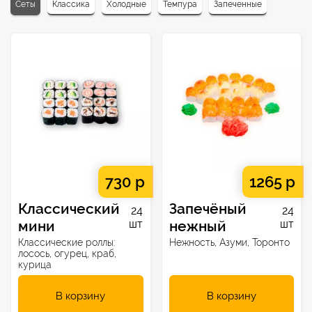
Сеты
Классика
Холодные
Темпура
Запеченные
730 р
1265 р
Классический
Запечёный
24
24
мини
шт
нежный
шт
Классические роллы:
Нежность, Азуми, Торонто
лосось, огурец, краб,
курица
В корзину
В корзину