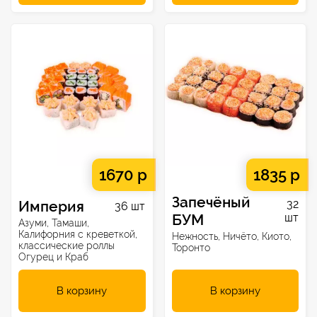
1670 р
1835 р
Запечёный
Империя
32
36 шт
БУМ
шт
Азуми, Тамаши,
Калифорния с креветкой,
Нежность, Ничёто, Киото,
классические роллы
Торонто
Огурец и Краб
В корзину
В корзину