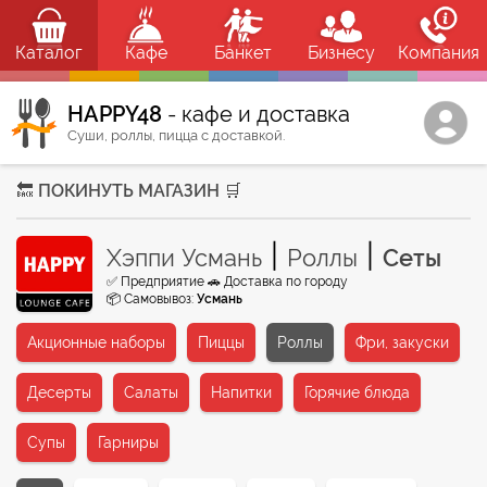
Каталог
Кафе
Банкет
Бизнесу
Компания
HAPPY48
- кафе и доставка
Суши, роллы, пицца с доставкой.
🔙 ПОКИНУТЬ МАГАЗИН 🛒
|
|
Хэппи Усмань
Роллы
Сеты
✅ Предприятие 🚗 Доставка по городу
📦 Самовывоз:
Усмань
Акционные наборы
Пиццы
Роллы
Фри, закуски
Десерты
Салаты
Напитки
Горячие блюда
Супы
Гарниры