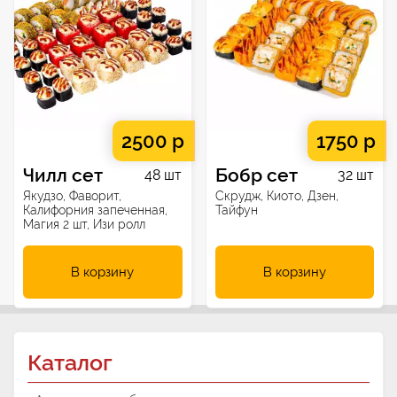
2500 р
1750 р
Чилл сет
Бобр сет
48 шт
32 шт
Якудзо, Фаворит,
Скрудж, Киото, Дзен,
Калифорния запеченная,
Тайфун
Магия 2 шт, Изи ролл
В корзину
В корзину
Каталог