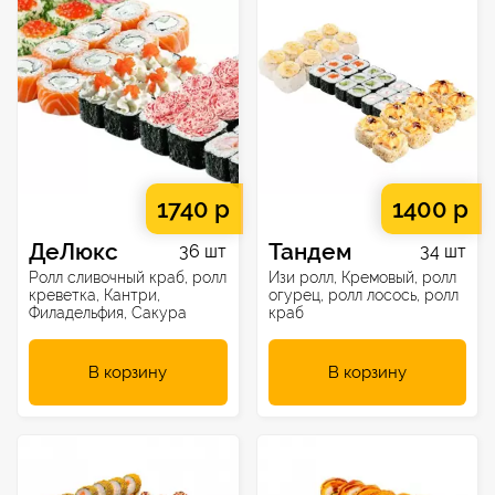
1740 р
1400 р
ДеЛюкс
Тандем
36 шт
34 шт
Ролл сливочный краб, ролл
Изи ролл, Кремовый, ролл
креветка, Кантри,
огурец, ролл лосось, ролл
Филадельфия, Сакура
краб
В корзину
В корзину