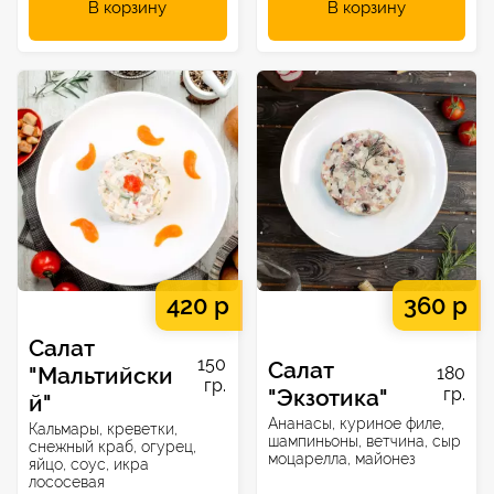
В корзину
В корзину
420 р
360 р
Салат
150
Салат
"Мальтийски
180
гр.
"Экзотика"
гр.
й"
Ананасы, куриное филе,
Кальмары, креветки,
шампиньоны, ветчина, сыр
снежный краб, огурец,
моцарелла, майонез
яйцо, соус, икра
лососевая