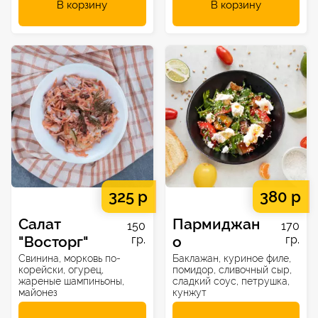
В корзину
В корзину
325 р
380 р
Салат
Пармиджан
150
170
"Восторг"
гр.
о
гр.
Свинина, морковь по-
Баклажан, куриное филе,
корейски, огурец,
помидор, сливочный сыр,
жареные шампиньоны,
сладкий соус, петрушка,
майонез
кунжут