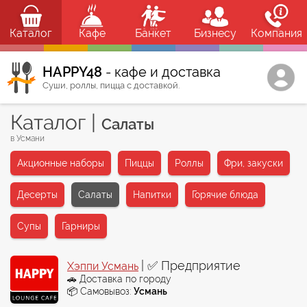
Каталог
Кафе
Банкет
Бизнесу
Компания
HAPPY48
- кафе и доставка
Суши, роллы, пицца с доставкой.
Каталог
|
Салаты
в Усмани
Акционные наборы
Пиццы
Роллы
Фри, закуски
Десерты
Салаты
Напитки
Горячие блюда
Супы
Гарниры
| ✅ Предприятие
Хэппи Усмань
🚗 Доставка по городу
📦 Самовывоз:
Усмань