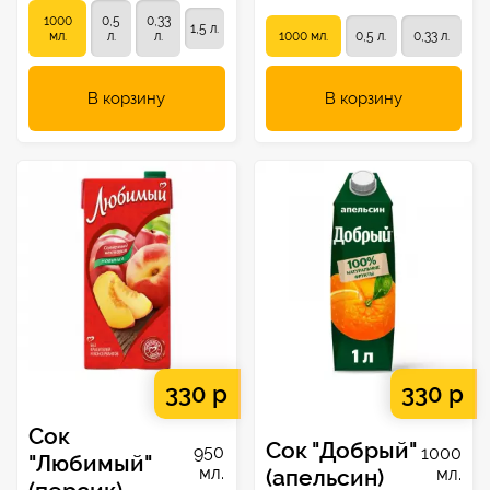
1000
0,5
0,33
1,5 л.
мл.
л.
л.
1000 мл.
0,5 л.
0,33 л.
В корзину
В корзину
330 р
330 р
Сок
Сок "Добрый"
950
1000
"Любимый"
мл.
(апельсин)
мл.