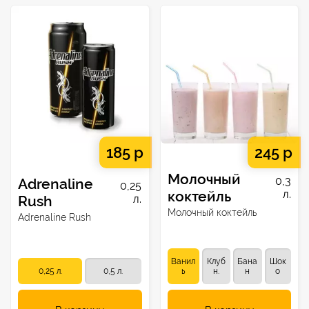
185 р
245 р
Молочный
0,3
Adrenaline
0,25
коктейль
л.
Rush
л.
Молочный коктейль
Adrenaline Rush
Ванил
Клуб
Бана
Шок
0,25 л.
0,5 л.
ь
н.
н
о