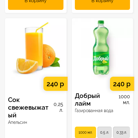
В корзину
В корзину
240 р
240 р
Добрый
1000
Сок
лайм
мл.
0,25
свежевыжат
л.
Газированная вода
ый
Апельсин
1000 мл.
0,5 л.
0,33 л.