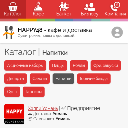
Каталог
Кафе
Банкет
Бизнесу
Компания
HAPPY48
- кафе и доставка
Суши, роллы, пицца с доставкой.
Каталог
|
Напитки
Акционные наборы
Пиццы
Роллы
Фри, закуски
Десерты
Салаты
Напитки
Горячие блюда
Супы
Гарниры
| ✅ Предприятие
Хэппи Усмань
🚗 Доставка:
Усмань
📦 Самовывоз:
Усмань