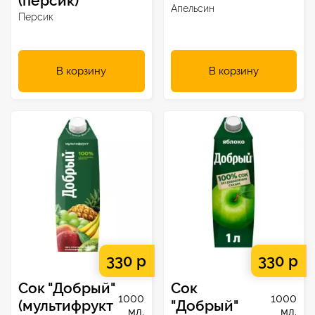
(персик)
Апельсин
Персик
В корзину
В корзину
330 р
330 р
Сок "Добрый"
Сок
1000
1000
(мультифрукт
"Добрый"
мл.
мл.