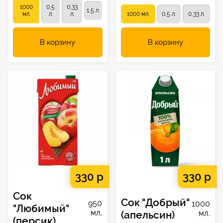
1000
0,5
0,33
1,5 л.
мл.
л.
л.
1000 мл.
0,5 л.
0,33 л.
В корзину
В корзину
330 р
330 р
Сок
Сок "Добрый"
950
1000
"Любимый"
мл.
(апельсин)
мл.
(персик)