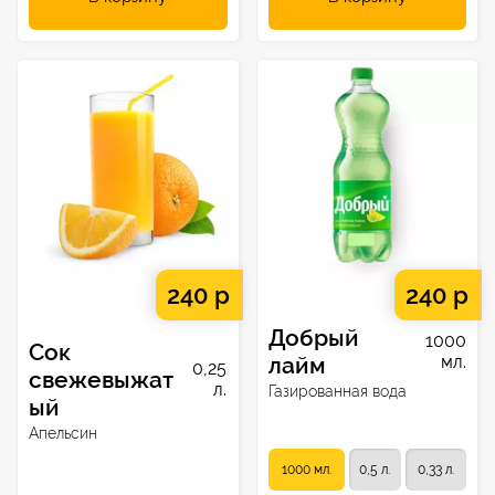
240 р
240 р
Добрый
1000
Сок
лайм
мл.
0,25
свежевыжат
л.
Газированная вода
ый
Апельсин
1000 мл.
0,5 л.
0,33 л.