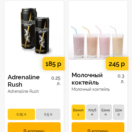
185 р
245 р
Молочный
0,3
Adrenaline
0,25
коктейль
л.
Rush
л.
Молочный коктейль
Adrenaline Rush
Ванил
Клуб
Бана
Шок
0,25 л.
0,5 л.
ь
н.
н
о
В корзину
В корзину