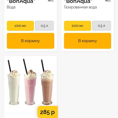
"BonAqua"
мл.
"BonAqua"
мл.
Вода
Газированная вода
1000 мл.
0,5 л.
1000 мл.
0,5 л.
В корзину
В корзину
285 р