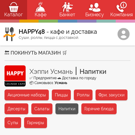
Каталог
Кафе
Банкет
Бизнесу
Компания
HAPPY48
- кафе и доставка
Суши, роллы, пицца с доставкой.
🔙 ПОКИНУТЬ МАГАЗИН 🛒
|
Хэппи Усмань
Напитки
✅ Предприятие 🚗 Доставка по городу
📦 Самовывоз:
Усмань
Акционные наборы
Пиццы
Роллы
Фри, закуски
Десерты
Салаты
Напитки
Горячие блюда
Супы
Гарниры