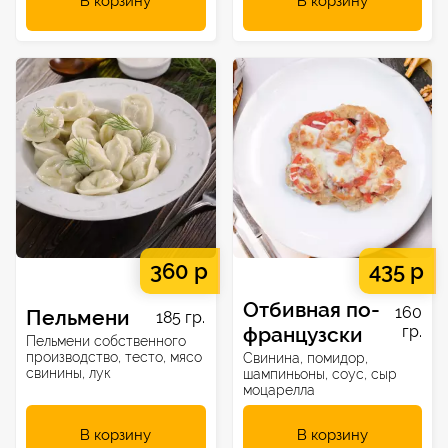
В корзину
В корзину
360 р
435 р
Отбивная по-
160
Пельмени
185 гр.
французски
гр.
Пельмени собственного
производство, тесто, мясо
Свинина, помидор,
свинины, лук
шампиньоны, соус, сыр
моцарелла
В корзину
В корзину