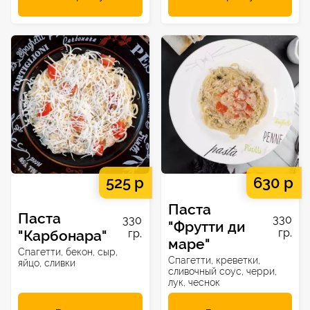
525 р
630 р
Паста
Паста
330
330
"Фрутти ди
гр.
"Карбонара"
гр.
маре"
Спагетти, бекон, сыр,
Спагетти, креветки,
яйцо, сливки
сливочный соус, черри,
лук, чеснок