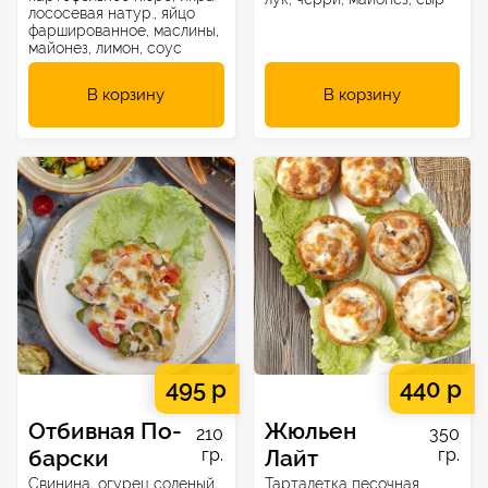
лососевая натур., яйцо
фаршированное, маслины,
майонез, лимон, соус
В корзину
В корзину
495 р
440 р
Отбивная По-
Жюльен
210
350
барски
гр.
Лайт
гр.
Свинина, огурец соленый,
Тарталетка песочная,