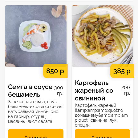
850 р
385 р
Картофель
Семга в соусе
200
300
жареный со
гр.
бешамель
гр.
свининой
Запечённая семга, соус
Картофель жареный
бешамель, икра лососевая
&amp;amp;amp;quot;по
натуральная, лимон, рис
домашнему&amp;amp;am
на гарнир, огурец,
p;quot;, свинина, лук,
маслины, лист салата
специи