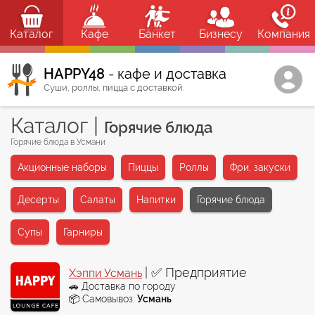
Каталог
Кафе
Банкет
Бизнесу
Компания
HAPPY48
- кафе и доставка
Суши, роллы, пицца с доставкой.
Каталог
|
Горячие блюда
Горячие блюда в Усмани
Акционные наборы
Пиццы
Роллы
Фри, закуски
Десерты
Салаты
Напитки
Горячие блюда
Супы
Гарниры
| ✅ Предприятие
Хэппи Усмань
🚗 Доставка по городу
📦 Самовывоз:
Усмань