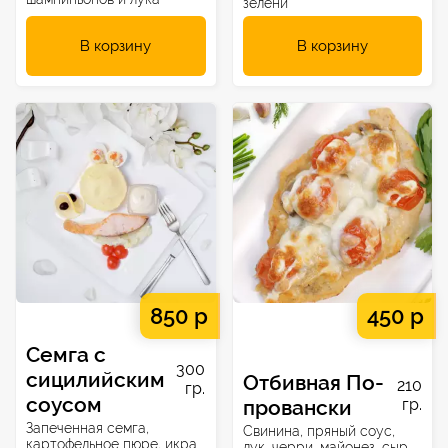
зелени
В корзину
В корзину
850 р
450 р
Семга с
300
сицилийским
Отбивная По-
210
гр.
соусом
провански
гр.
Запеченная семга,
Свинина, пряный соус,
картофельное пюре, икра
лук, черри, майонез, сыр