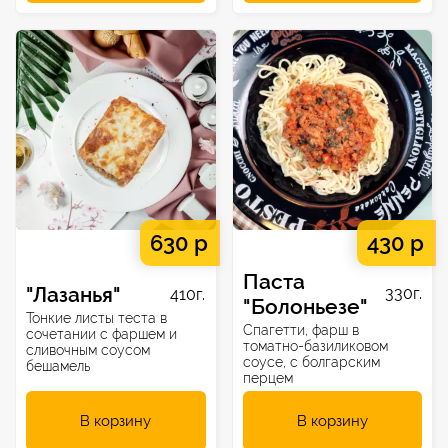
630 р
430 р
Паста
"Лазанья"
330г.
410г.
"Болоньезе"
Тонкие листы теста в
Спагетти, фарш в
сочетании с фаршем и
томатно-базиликовом
сливочным соусом
соусе, с болгарским
бешамель
перцем
В корзину
В корзину