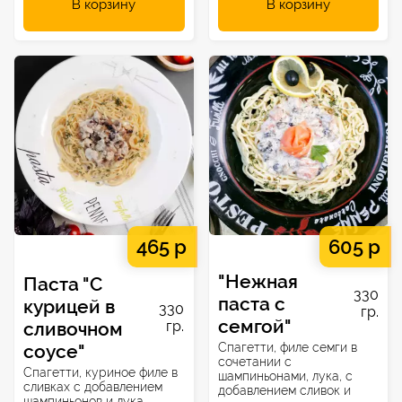
В корзину
В корзину
465 р
605 р
"Нежная
Паста "С
330
паста с
курицей в
330
гр.
семгой"
сливочном
гр.
соусе"
Спагетти, филе семги в
сочетании с
Спагетти, куриное филе в
шампиньонами, лука, с
сливках с добавлением
добавлением сливок и
шампиньонов и лука