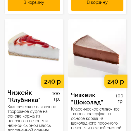
В корзину
В корзину
240 р
240 р
Чизкейк
100
Чизкейк
100
"Клубника"
гр.
"Шоколад"
гр.
Классическое сливочное
Классическое сливочное
творожное суфле на
творожное суфле на
основе коржа из
основе коржа из
песочного печенья и
шоколадного песочного
нежной сырной массы,
печенья и нежной сырной
дополненной сочным