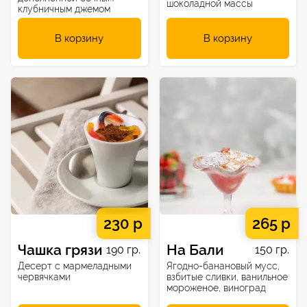
шоколадной массы
клубничным джемом
В корзину
В корзину
230 р
265 р
Чашка грязи
На Бали
190 гр.
150 гр.
Десерт с мармеладными
Ягодно-банановый мусс,
червячками
взбитые сливки, ванильное
мороженое, виноград