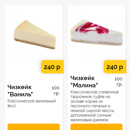
240 р
240 р
Чизкейк
100
"Малина"
гр.
Чизкейк
100
Классическое сливочное
"Ваниль"
гр.
творожное суфле на
Классический ванильный
основе коржа из
вкус
песочного печенья и
нежной сырной массы,
дополненной сочным
малиновым джемом.