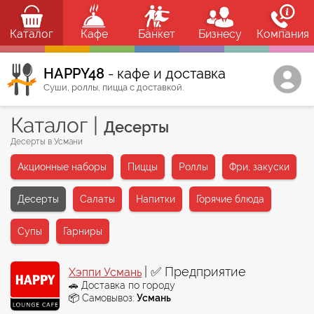
Каталог
Кафе
Банкет
Бизнесу
Компания
HAPPY48
- кафе и доставка
Суши, роллы, пицца с доставкой.
Каталог
|
Десерты
Десерты в Усмани
Акционные наборы
Пиццы
Роллы
Фри, закуски
Десерты
Салаты
Напитки
Горячие блюда
Супы
Гарниры
| ✅ Предприятие
Хэппи Усмань
🚗 Доставка по городу
📦 Самовывоз:
Усмань